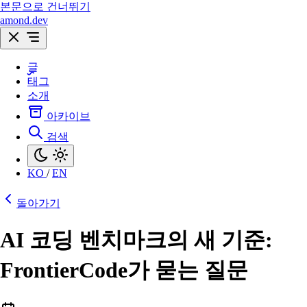
본문으로 건너뛰기
amond.dev
글
태그
소개
아카이브
검색
KO
/
EN
돌아가기
AI 코딩 벤치마크의 새 기준:
FrontierCode가 묻는 질문