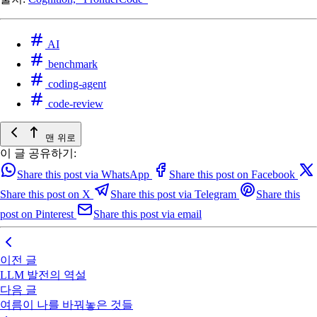
AI
benchmark
coding-agent
code-review
맨 위로
이 글 공유하기:
Share this post via WhatsApp
Share this post on Facebook
Share this post on X
Share this post via Telegram
Share this
post on Pinterest
Share this post via email
이전 글
LLM 발전의 역설
다음 글
여름이 나를 바꿔놓은 것들