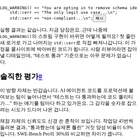
LOG_WARNING
()
 <<
 "
You are opting in to remove schema ide
    std
::
cerr 
<<
 "
The only legit use case...
\n
"
;
    std
::
cerr 
<<
 "
non-compliant...
\n
"
;
복사
실행 결과는 같습니다. 지금 당장은요. 근데 나중에
의 스트림 구현이 바뀌면 어떻게 될까요? 첫 줄만
LOG_WARNING()
새 로거로 가고 나머지는
로 직접 빠져나갑니다. 이 가
std::cerr
정을 콜사이트에 박아버린 코드가 됩니다. 사람 리뷰어라면 잡아
낼 디테일인데, “테스트 통과” 기준으로는 아무 문제가 없습니
다.
솔직한 평가
#
이 방향 자체는 반갑습니다. AI 에이전트 코드를 프로덕션에 붙
여보는 팀이 늘어나면서 “테스트는 다 통과하는데 코드 퀄리티
가…” 하는 얘기를 팀마다 하고 있거든요. 그 감각을 숫자로 잡으
려는 시도가 드디어 나온 겁니다.
채점 자체의 신뢰도도 신경 쓴 흔적이 보입니다. 작업당 45번씩
돌려본 결과, “통과했는데 실제론 틀린” 거짓 양성 비율이 6.9%
입니다. SWE-Bench Pro의 36%와 비교하면 차이가 큽니다.