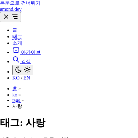
본문으로 건너뛰기
amond.dev
글
태그
소개
아카이브
검색
KO
/
EN
홈
»
ko
»
tags
»
사랑
태그:
사랑