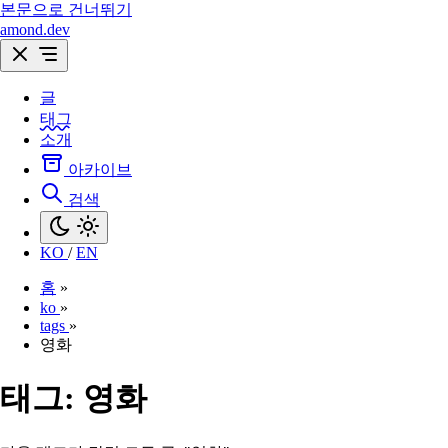
본문으로 건너뛰기
amond.dev
글
태그
소개
아카이브
검색
KO
/
EN
홈
»
ko
»
tags
»
영화
태그:
영화