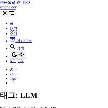
본문으로 건너뛰기
amond.dev
글
태그
소개
아카이브
검색
KO
/
EN
홈
»
ko
»
tags
»
llm
태그:
LLM