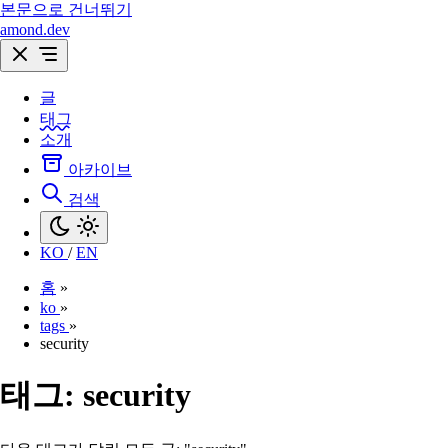
본문으로 건너뛰기
amond.dev
글
태그
소개
아카이브
검색
KO
/
EN
홈
»
ko
»
tags
»
security
태그:
security